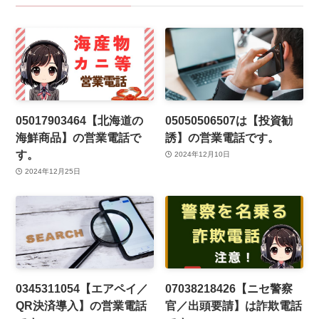
05017903464【北海道の
05050506507は【投資勧
海鮮商品】の営業電話で
誘】の営業電話です。
す。
2024年12月10日
2024年12月25日
0345311054【エアペイ／
07038218426【ニセ警察
QR決済導入】の営業電話
官／出頭要請】は詐欺電話