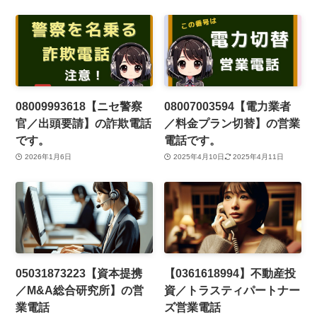
08009993618【ニセ警察
08007003594【電力業者
官／出頭要請】の詐欺電話
／料金プラン切替】の営業
です。
電話です。
2026年1月6日
2025年4月10日
2025年4月11日
05031873223【資本提携
【0361618994】不動産投
／M&A総合研究所】の営
資／トラスティパートナー
業電話
ズ営業電話