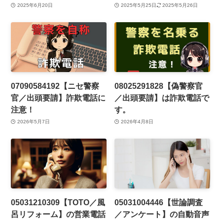
2025年6月20日
2025年5月25日
2025年5月26日
07090584192【ニセ警察
08025291828【偽警察官
官／出頭要請】詐欺電話に
／出頭要請】は詐欺電話で
注意！
す。
2026年5月7日
2026年4月8日
05031210309【TOTO／風
05031004446【世論調査
呂リフォーム】の営業電話
／アンケート】の自動音声