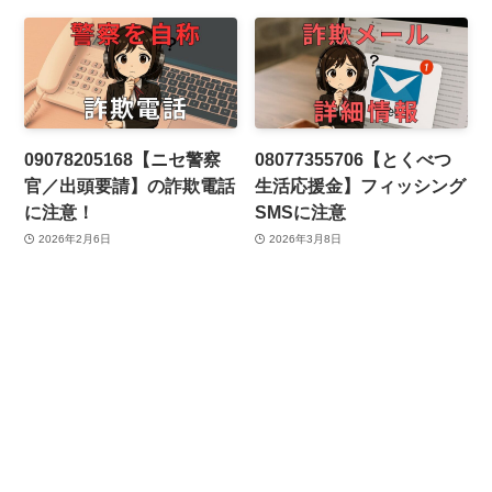
09078205168【ニセ警察
08077355706【とくべつ
官／出頭要請】の詐欺電話
生活応援金】フィッシング
に注意！
SMSに注意
2026年2月6日
2026年3月8日