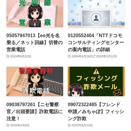
05057947013【eo光を名
0120552404「NTTドコモ
乗る／ネット回線】切替の
コンサルティングセンター
営業電話
の案内電話」の詳細
2026年6月12日
2024年4月19日
2025年3月12日
09038797261【ニセ警察
09072322485【フレンド
官／出頭要請】詐欺電話に
申請／みちゃぽ】フィッシ
注意！
ング詐欺
2026年4月9日
2025年9月13日