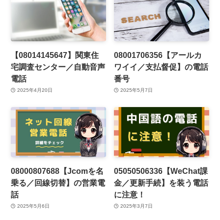
【08014145647】関東住
08001706356【アールカ
宅調査センター／自動音声
ワイイ／支払督促】の電話
電話
番号
2025年4月20日
2025年5月7日
08000807688【Jcomを名
05050506336【WeChat課
乗る／回線切替】の営業電
金／更新手続】を装う電話
話
に注意！
2025年5月6日
2025年3月7日