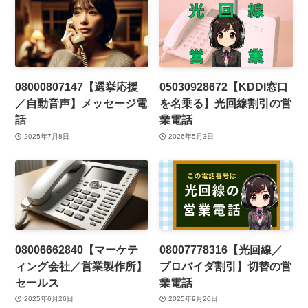
08000807147【選挙応援
05030928672【KDDI窓口
／自動音声】メッセージ電
を名乗る】光回線割引の営
話
業電話
2025年7月8日
2026年5月3日
08006662840【マーケテ
08007778316【光回線／
ィング会社／営業製作所】
プロバイダ割引】切替の営
セールス
業電話
2025年6月26日
2025年9月20日