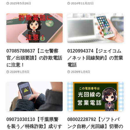
2025年5月26日
2024年11月22日
07085788637【ニセ警察
0120994374【ジェイコム
官／出頭要請】の詐欺電話
／ネット回線契約】の営業
に注意！
電話
2026年1月5日
2026年1月6日
09071030110【千葉県警
08002228792【ソフトバ
を装う／特殊詐欺】成りす
ンク自称／光回線】切替の