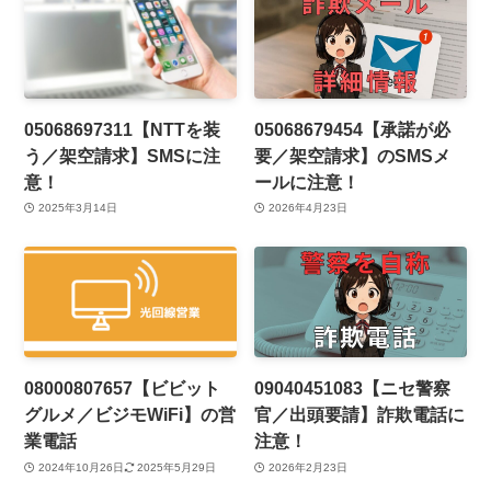
05068697311【NTTを装
05068679454【承諾が必
う／架空請求】SMSに注
要／架空請求】のSMSメ
意！
ールに注意！
2025年3月14日
2026年4月23日
08000807657【ビビット
09040451083【ニセ警察
グルメ／ビジモWiFi】の営
官／出頭要請】詐欺電話に
業電話
注意！
2024年10月26日
2025年5月29日
2026年2月23日