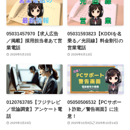
05031457970【求人広告
05031593823【KDDIを名
／掲載】採用担当者あて営
乗る／光回線】料金割引の
業電話
営業電話
2026年5月15日
2026年6月13日
0120763785【フジテレビ
05050506532【PCサポー
／世論調査】アンケート電
ト詐欺／警告画面】に注
話
意！
2025年3月23日
2025年10月6日
2025年10月14日