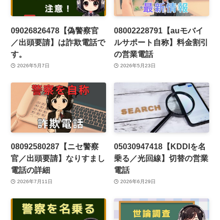
09026826478【偽警察官
08002228791【auモバイ
／出頭要請】は詐欺電話で
ルサポート自称】料金割引
す。
の営業電話
2026年5月7日
2026年5月23日
08092580287【ニセ警察
05030947418【KDDIを名
官／出頭要請】なりすまし
乗る／光回線】切替の営業
電話の詳細
電話
2026年7月11日
2026年6月29日