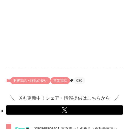
不審電話・詐欺の疑い
営業電話
080
Xも更新中！シェア・情報提供はこちらから
【08086589649】東京電力を名乗る／自動音声アン