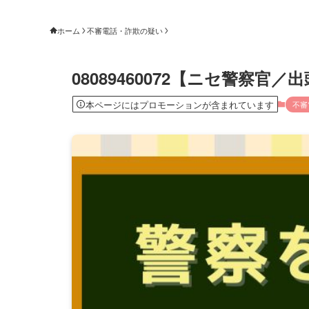
ホーム
不審電話・詐欺の疑い
08089460072【ニセ警察
本ページにはプロモーションが含まれています
不審