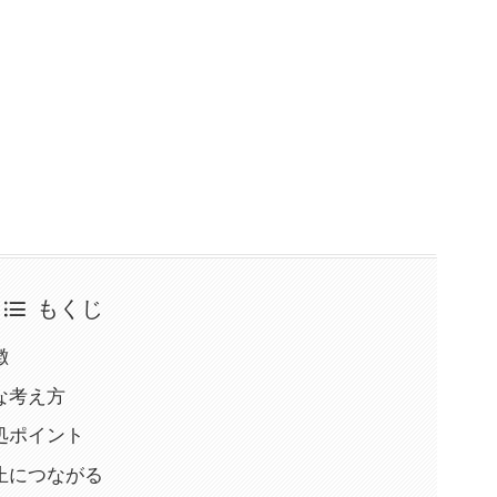
もくじ
徴
な考え方
処ポイント
止につながる