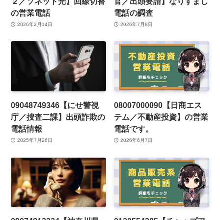
２／ソネット光】回線切替
官／出頭要請】なりすまし
の営業電話
電話の調査
2026年2月14日
2026年7月8日
09048749346【にせ警視
08007000090【日商エス
庁／捜査二課】出頭詐欺の
テム／不動産投資】の営業
電話情報
電話です。
2025年7月26日
2026年6月7日