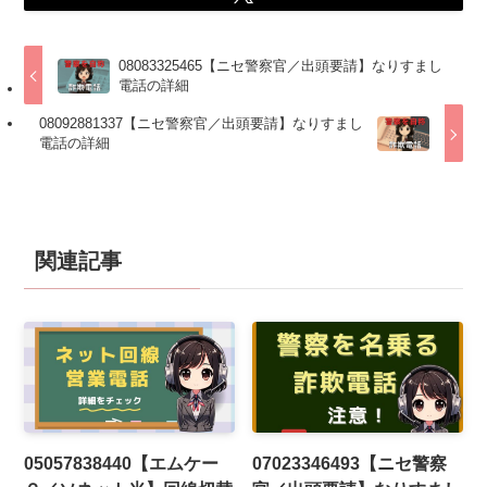
08083325465【ニセ警察官／出頭要請】なりすまし
電話の詳細
08092881337【ニセ警察官／出頭要請】なりすまし
電話の詳細
関連記事
05057838440【エムケー
07023346493【ニセ警察