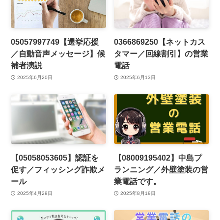
05057997749【選挙応援
0366869250【ネットカス
／自動音声メッセージ】候
タマー／回線割引】の営業
補者演説
電話
2025年6月20日
2025年6月13日
【05058053605】認証を
【08009195402】中島プ
促す／フィッシング詐欺メ
ランニング／外壁塗装の営
ール
業電話です。
2025年4月29日
2025年8月19日