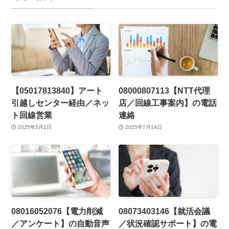
【05017813840】アート
08000807113【NTT代理
引越しセンター経由／ネッ
店／回線工事案内】の電話
ト回線営業
連絡
2025年5月2日
2025年7月14日
08016052076【電力削減
08073403146【就活会議
／アンケート】の自動音声
／状況確認サポート】の電