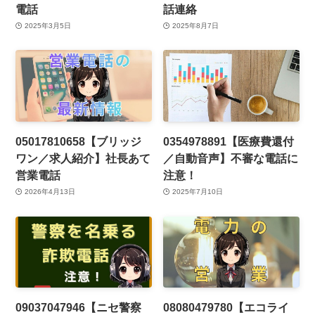
電話
話連絡
2025年3月5日
2025年8月7日
05017810658【ブリッジ
0354978891【医療費還付
ワン／求人紹介】社長あて
／自動音声】不審な電話に
営業電話
注意！
2026年4月13日
2025年7月10日
09037047946【ニセ警察
08080479780【エコライ