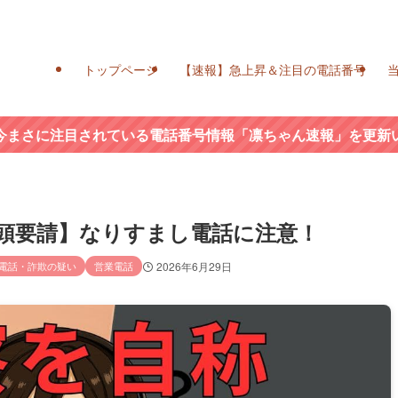
トップページ
【速報】急上昇＆注目の電話番号
今まさに注目されている電話番号情報「凛ちゃん速報」を更新
官／出頭要請】なりすまし電話に注意！
電話・詐欺の疑い
営業電話
2026年6月29日