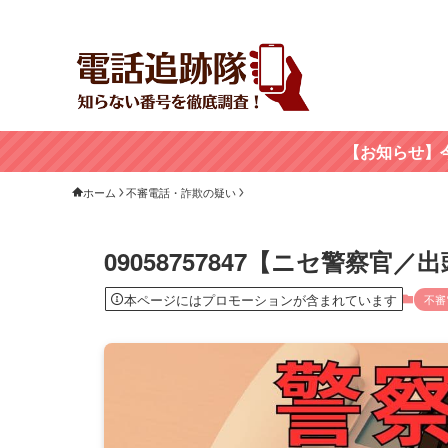
【お知らせ】
ホーム
不審電話・詐欺の疑い
09058757847【ニセ警察
本ページにはプロモーションが含まれています
不審