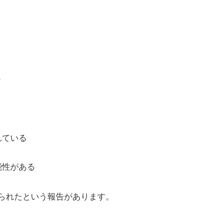
。
れている
能性がある
られたという報告があります。