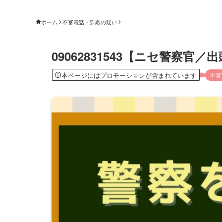
ホーム
不審電話・詐欺の疑い
09062831543【ニセ警察
本ページにはプロモーションが含まれています
不審