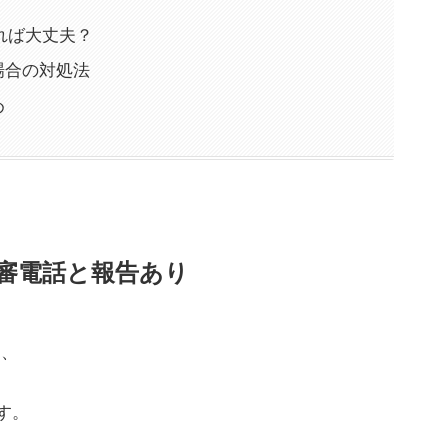
れば大丈夫？
た場合の対処法
め
る不審電話と報告あり
ら、
す。