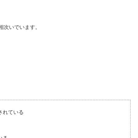
相次いでいます。
されている
いる