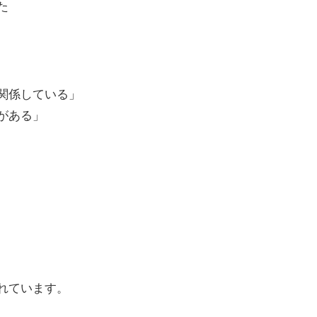
た
関係している」
がある」
れています。