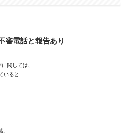
乗る不審電話と報告あり
信に関しては、
ていると
後、