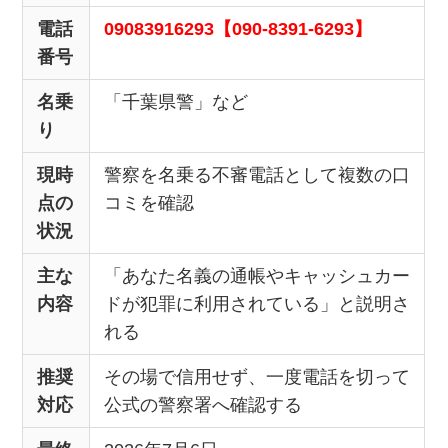
電話
09083916293【090-8391-6293】
番号
名乗
「千葉県警」など
り
現時
警察を名乗る不審電話として複数の口
点の
コミを確認
状況
主な
「あなた名義の通帳やキャッシュカー
内容
ドが犯罪に利用されている」と説明さ
れる
推奨
その場で信用せず、一度電話を切って
対応
公式の警察署へ確認する