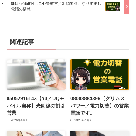
08056286914【ニセ警察官／出頭要請】なりすまし
電話の情報
関連記事
05052916143【au／UQモ
08008884399【グリムス
バイル自称】光回線の割引
パワー／電力切替】の営業
営業
電話です。
2026年6月16日
2026年4月9日