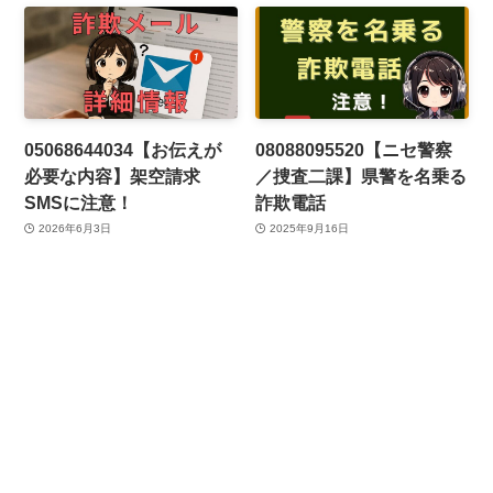
05068644034【お伝えが
08088095520【ニセ警察
必要な内容】架空請求
／捜査二課】県警を名乗る
SMSに注意！
詐欺電話
2026年6月3日
2025年9月16日