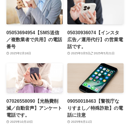
05053694954【SMS送信
05030936074【インスタ
／複数業者で共用】の電話
広告／運用代行】の営業電
番号
話です。
2025年2月16日
2025年3月5日
2025年5月21日
07026558090【光熱費削
09050018463【警視庁な
減／自動音声】アンケート
りすまし／特殊詐欺】の電
電話です。
話に注意
2025年10月10日
2025年6月11日