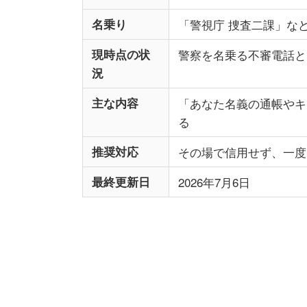
名乗り
「警視庁 捜査二課」な
現時点の状
警察を名乗る不審電話と
況
主な内容
「あなた名義の通帳やキ
る
推奨対応
その場で信用せず、一度
最終更新日
2026年7月6日