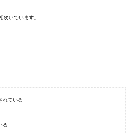
相次いでいます。
されている
いる