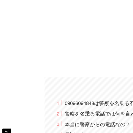
09096094848は警察を名
警察を名乗る電話では何を言
本当に警察からの電話なの？