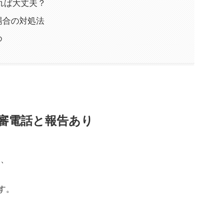
れば大丈夫？
た場合の対処法
め
る不審電話と報告あり
ら、
す。