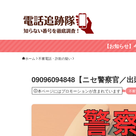
【お知らせ】
ホーム
不審電話・詐欺の疑い
09096094848【ニセ警察
本ページにはプロモーションが含まれています
不審