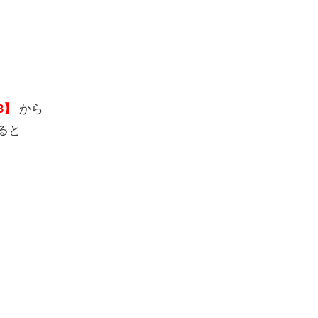
から
03】
ると