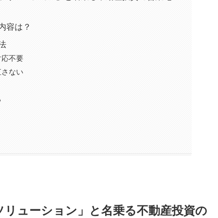
件内容は？
処法
対応不要
直さない
る
クスソリューション」と名乗る不動産投資の