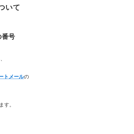
について
の番号
は、
の
ートメール
ます。