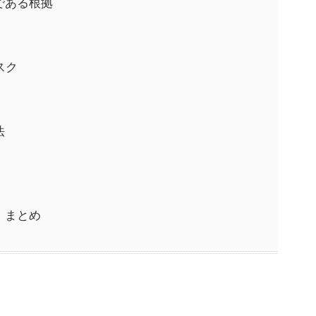
Sである根拠
スク
法
報：まとめ