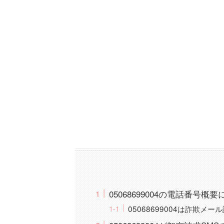
05068699004の電話番号概
05068699004は詐欺メ