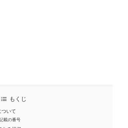
もくじ
要について
ール記載の番号