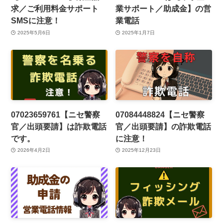
求／ご利用料金サポート
業サポート／助成金】の営
SMSに注意！
業電話
2025年5月6日
2025年1月7日
07023659761【ニセ警察
07084448824【ニセ警察
官／出頭要請】は詐欺電話
官／出頭要請】の詐欺電話
です。
に注意！
2026年4月2日
2025年12月23日