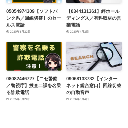
05054974309【ソフトバ
【0344131361】絆ホール
ンク系／回線切替】のセー
ディングス／有料取材の営
ルス電話
業電話
2025年3月22日
2025年4月2日
08082446727【ニセ警察
09068133732【インター
／警視庁】捜査二課を名乗
ネット総合窓口】回線切替
る詐欺電話
の自動音声
2025年8月20日
2026年6月4日